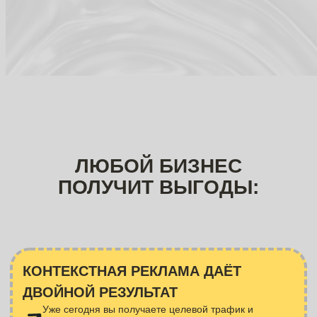
КОНТЕКСТНАЯ РЕКЛАМА ДАЁТ
ДВОЙНОЙ РЕЗУЛЬТАТ
Уже сегодня вы получаете целевой трафик и
клиентов
на сайт
Продвигаете ваш сайт
в ТОП поисковой выдачи
в долгосрочной
перспективе
ОПЛАТА ПО ФАКТУ ЗА РЕЗУЛЬТАТЫ
Первые результаты в течении
72-х часов
Оплата не за показы,
а только за посещение сайта
и настроенные целевые
действия
Обсудить проект