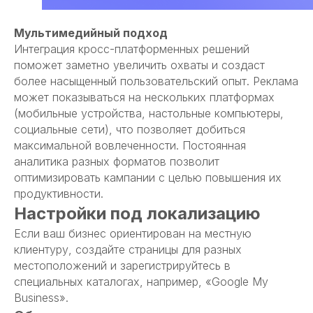
Мультимедийный подход
Интеграция кросс-платформенных решений
поможет заметно увеличить охваты и создаст
более насыщенный пользовательский опыт. Реклама
может показываться на нескольких платформах
(мобильные устройства, настольные компьютеры,
социальные сети), что позволяет добиться
максимальной вовлеченности. Постоянная
аналитика разных форматов позволит
оптимизировать кампании с целью повышения их
Маркетинговое агентство
Увеличиваем поток заявок в ваш бизнес
продуктивности.
Настройки под локализацию
Главная
SMM-продвижение
Если ваш бизнес ориентирован на местную
клиентуру, создайте страницы для разных
Контекстная реклама
Создание сайтов
местоположений и зарегистрируйтесь в
специальных каталогах, например, «Google My
Business».
SEO-продвижение
Яндекс Бизнес