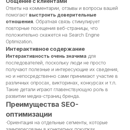
Общение с клиентами
Реквизиты
Ответы на комментарии, отзывы и вопросы вашей
помогают
выстроить доверительные
ИП Вашеняк А.Ю.
ИНН: 910235385705
отношения
. Обратная связь стимулирует
ОГРНИП: 321911200065880
повторные посещения веб-страницы, что
ул. Гагарина, 20А, Симферополь
положительно скажется на Search Engine
Optimization.
Связь с нами
Интерактивное содержание
Интерактивность очень значима
для
последователей, поскольку люди не просто
получают полезные и интересующие их сведения,
info@spinoff-marketing.ru
но и непосредственно сами принимают участие в
+7 (861)-213-22-40
различных опросах, викторинах, конкурсах и т.п.
Такие детали играют главенствующую роль в
развитии медиа-страниц бренда.
Преимущества SEO-
Создание сайта:
СПИНОФФ
& Эльдар Юсупов
оптимизации
Политика конфиденциальности
·Ориентация на отдельные сегменты, которые
заинтересованы в конкретных покупках